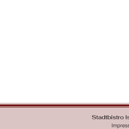
Stadtbistro 
Impre